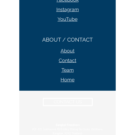
Instagram
YouTube
ABOUT / CONTACT
About
Contact
Team
Home
CONTACT US
Bangkok Freedivers
RQ1. 301, Sukhumvit 49/9 Alley, Khlong Tan Nuea, Watthana,
Bangkok, 10110, Thailand