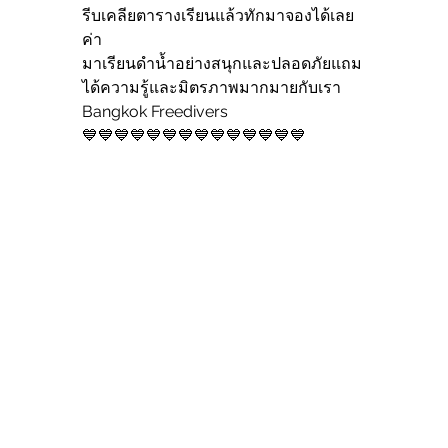
รีบเคลียตารางเรียนแล้วทักมาจองได้เลย
ค่า
มาเรียนดำน้ำอย่างสนุกและปลอดภัยแถม
ได้ความรู้และมิตรภาพมากมายกับเรา
Bangkok Freedivers
💙💙💙💙💙💙💙💙💙💙💙💙💙💙 